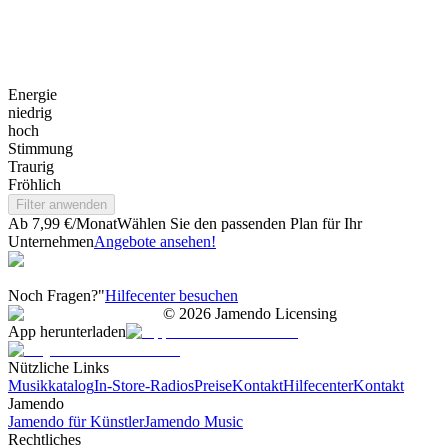
Energie
niedrig
hoch
Stimmung
Traurig
Fröhlich
Filter anwenden
Ab 7,99 €/Monat
Wählen Sie den passenden Plan für Ihr
Unternehmen
Angebote ansehen!
Noch Fragen?"
Hilfecenter besuchen
©
2026
Jamendo Licensing
App herunterladen
Nützliche Links
Musikkatalog
In-Store-Radios
Preise
Kontakt
Hilfecenter
Kontakt
Jamendo
Jamendo für Künstler
Jamendo Music
Rechtliches