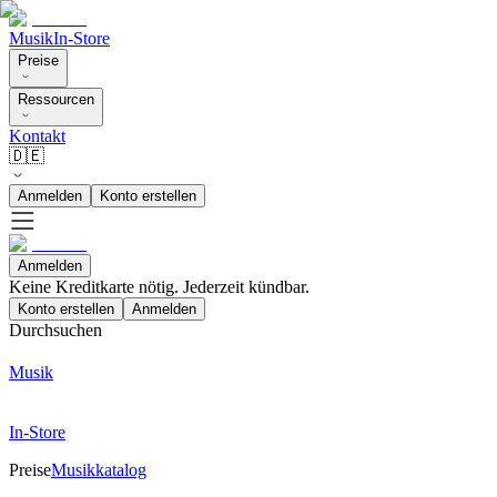
Musik
In-Store
Preise
Ressourcen
Kontakt
🇩🇪
Anmelden
Konto erstellen
Anmelden
Keine Kreditkarte nötig. Jederzeit kündbar.
Konto erstellen
Anmelden
Durchsuchen
Musik
In-Store
Preise
Musikkatalog