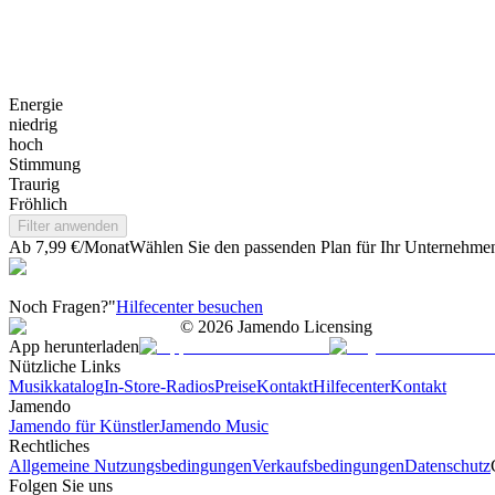
Energie
niedrig
hoch
Stimmung
Traurig
Fröhlich
Filter anwenden
Ab 7,99 €/Monat
Wählen Sie den passenden Plan für Ihr Unternehme
Noch Fragen?"
Hilfecenter besuchen
©
2026
Jamendo Licensing
App herunterladen
Nützliche Links
Musikkatalog
In-Store-Radios
Preise
Kontakt
Hilfecenter
Kontakt
Jamendo
Jamendo für Künstler
Jamendo Music
Rechtliches
Allgemeine Nutzungsbedingungen
Verkaufsbedingungen
Datenschutz
Folgen Sie uns