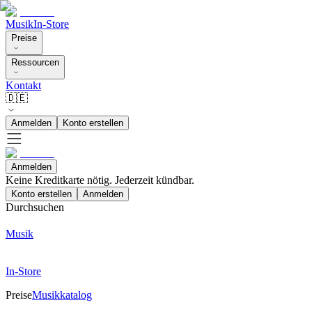
Musik
In-Store
Preise
Ressourcen
Kontakt
🇩🇪
Anmelden
Konto erstellen
Anmelden
Keine Kreditkarte nötig. Jederzeit kündbar.
Konto erstellen
Anmelden
Durchsuchen
Musik
In-Store
Preise
Musikkatalog