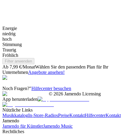
Energie
niedrig
hoch
Stimmung
Traurig
Fröhlich
Filter anwenden
Ab 7,99 €/Monat
Wählen Sie den passenden Plan für Ihr
Unternehmen
Angebote ansehen!
Noch Fragen?"
Hilfecenter besuchen
©
2026
Jamendo Licensing
App herunterladen
Nützliche Links
Musikkatalog
In-Store-Radios
Preise
Kontakt
Hilfecenter
Kontakt
Jamendo
Jamendo für Künstler
Jamendo Music
Rechtliches