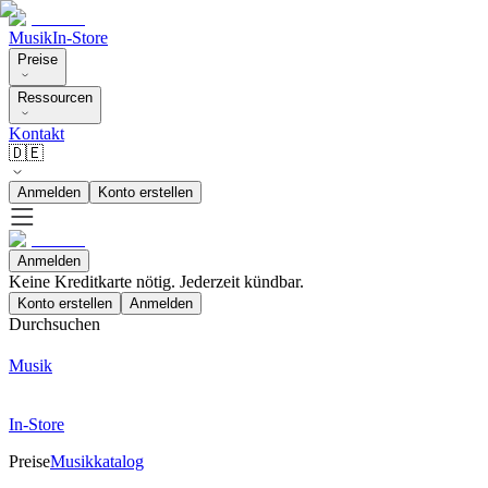
Musik
In-Store
Preise
Ressourcen
Kontakt
🇩🇪
Anmelden
Konto erstellen
Anmelden
Keine Kreditkarte nötig. Jederzeit kündbar.
Konto erstellen
Anmelden
Durchsuchen
Musik
In-Store
Preise
Musikkatalog