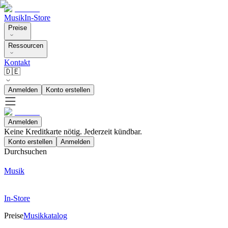
Musik
In-Store
Preise
Ressourcen
Kontakt
🇩🇪
Anmelden
Konto erstellen
Anmelden
Keine Kreditkarte nötig. Jederzeit kündbar.
Konto erstellen
Anmelden
Durchsuchen
Musik
In-Store
Preise
Musikkatalog