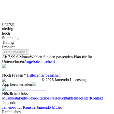
Energie
niedrig
hoch
Stimmung
Traurig
Fröhlich
Filter anwenden
Ab 7,99 €/Monat
Wählen Sie den passenden Plan für Ihr
Unternehmen
Angebote ansehen!
Noch Fragen?"
Hilfecenter besuchen
©
2026
Jamendo Licensing
App herunterladen
Nützliche Links
Musikkatalog
In-Store-Radios
Preise
Kontakt
Hilfecenter
Kontakt
Jamendo
Jamendo für Künstler
Jamendo Music
Rechtliches