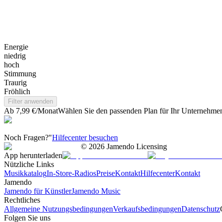
Energie
niedrig
hoch
Stimmung
Traurig
Fröhlich
Filter anwenden
Ab 7,99 €/Monat
Wählen Sie den passenden Plan für Ihr Unternehme
Noch Fragen?"
Hilfecenter besuchen
©
2026
Jamendo Licensing
App herunterladen
Nützliche Links
Musikkatalog
In-Store-Radios
Preise
Kontakt
Hilfecenter
Kontakt
Jamendo
Jamendo für Künstler
Jamendo Music
Rechtliches
Allgemeine Nutzungsbedingungen
Verkaufsbedingungen
Datenschutz
Folgen Sie uns