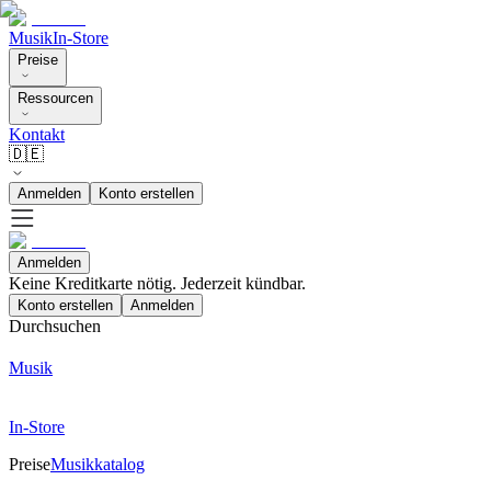
Musik
In-Store
Preise
Ressourcen
Kontakt
🇩🇪
Anmelden
Konto erstellen
Anmelden
Keine Kreditkarte nötig. Jederzeit kündbar.
Konto erstellen
Anmelden
Durchsuchen
Musik
In-Store
Preise
Musikkatalog