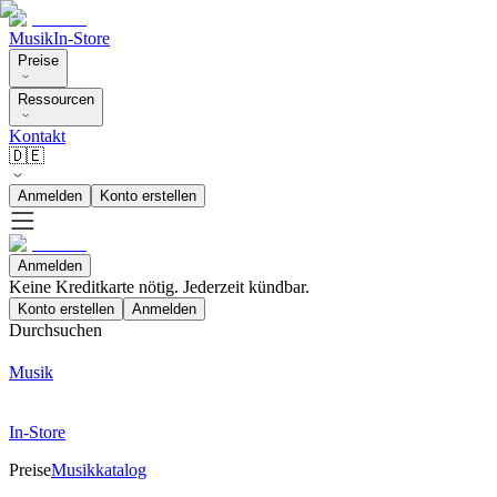
Musik
In-Store
Preise
Ressourcen
Kontakt
🇩🇪
Anmelden
Konto erstellen
Anmelden
Keine Kreditkarte nötig. Jederzeit kündbar.
Konto erstellen
Anmelden
Durchsuchen
Musik
In-Store
Preise
Musikkatalog