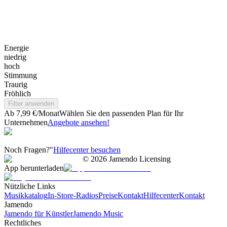
Energie
niedrig
hoch
Stimmung
Traurig
Fröhlich
Filter anwenden
Ab 7,99 €/Monat
Wählen Sie den passenden Plan für Ihr
Unternehmen
Angebote ansehen!
Noch Fragen?"
Hilfecenter besuchen
©
2026
Jamendo Licensing
App herunterladen
Nützliche Links
Musikkatalog
In-Store-Radios
Preise
Kontakt
Hilfecenter
Kontakt
Jamendo
Jamendo für Künstler
Jamendo Music
Rechtliches