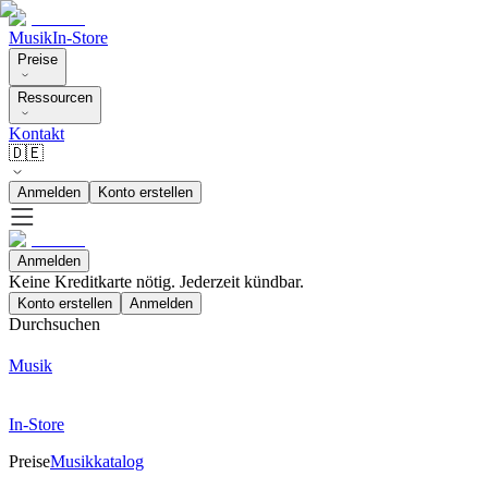
Musik
In-Store
Preise
Ressourcen
Kontakt
🇩🇪
Anmelden
Konto erstellen
Anmelden
Keine Kreditkarte nötig. Jederzeit kündbar.
Konto erstellen
Anmelden
Durchsuchen
Musik
In-Store
Preise
Musikkatalog