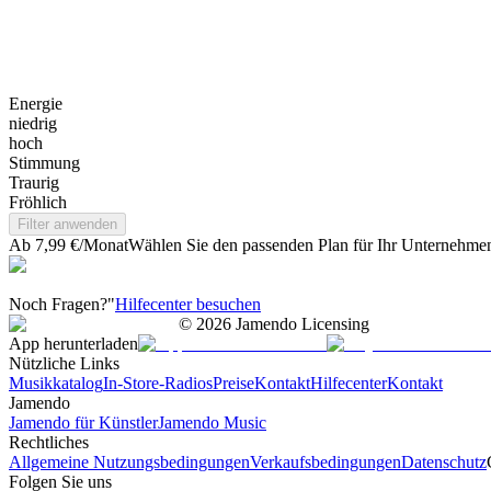
Energie
niedrig
hoch
Stimmung
Traurig
Fröhlich
Filter anwenden
Ab 7,99 €/Monat
Wählen Sie den passenden Plan für Ihr Unternehme
Noch Fragen?"
Hilfecenter besuchen
©
2026
Jamendo Licensing
App herunterladen
Nützliche Links
Musikkatalog
In-Store-Radios
Preise
Kontakt
Hilfecenter
Kontakt
Jamendo
Jamendo für Künstler
Jamendo Music
Rechtliches
Allgemeine Nutzungsbedingungen
Verkaufsbedingungen
Datenschutz
Folgen Sie uns