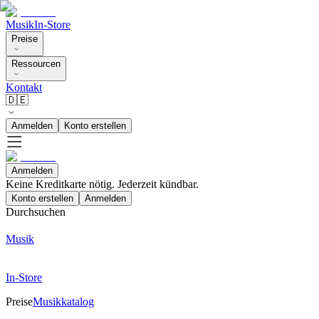
Musik
In-Store
Preise
Ressourcen
Kontakt
🇩🇪
Anmelden
Konto erstellen
Anmelden
Keine Kreditkarte nötig. Jederzeit kündbar.
Konto erstellen
Anmelden
Durchsuchen
Musik
In-Store
Preise
Musikkatalog