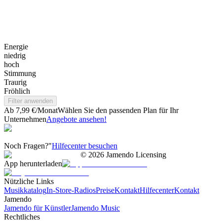
Energie
niedrig
hoch
Stimmung
Traurig
Fröhlich
Filter anwenden
Ab 7,99 €/Monat
Wählen Sie den passenden Plan für Ihr
Unternehmen
Angebote ansehen!
Noch Fragen?"
Hilfecenter besuchen
©
2026
Jamendo Licensing
App herunterladen
Nützliche Links
Musikkatalog
In-Store-Radios
Preise
Kontakt
Hilfecenter
Kontakt
Jamendo
Jamendo für Künstler
Jamendo Music
Rechtliches