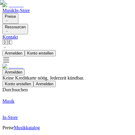
Musik
In-Store
Preise
Ressourcen
Kontakt
🇩🇪
Anmelden
Konto erstellen
Anmelden
Keine Kreditkarte nötig. Jederzeit kündbar.
Konto erstellen
Anmelden
Durchsuchen
Musik
In-Store
Preise
Musikkatalog