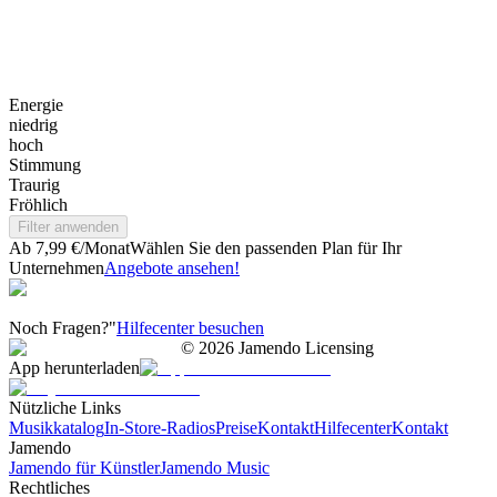
Energie
niedrig
hoch
Stimmung
Traurig
Fröhlich
Filter anwenden
Ab 7,99 €/Monat
Wählen Sie den passenden Plan für Ihr
Unternehmen
Angebote ansehen!
Noch Fragen?"
Hilfecenter besuchen
©
2026
Jamendo Licensing
App herunterladen
Nützliche Links
Musikkatalog
In-Store-Radios
Preise
Kontakt
Hilfecenter
Kontakt
Jamendo
Jamendo für Künstler
Jamendo Music
Rechtliches