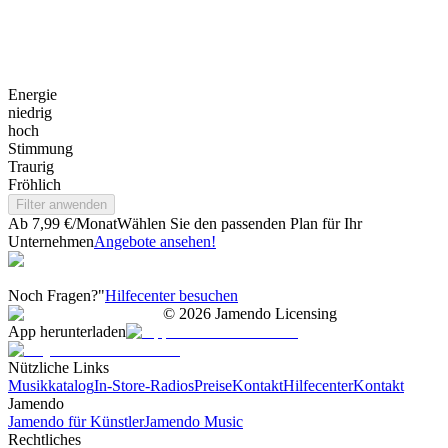
Energie
niedrig
hoch
Stimmung
Traurig
Fröhlich
Filter anwenden
Ab 7,99 €/Monat
Wählen Sie den passenden Plan für Ihr
Unternehmen
Angebote ansehen!
Noch Fragen?"
Hilfecenter besuchen
©
2026
Jamendo Licensing
App herunterladen
Nützliche Links
Musikkatalog
In-Store-Radios
Preise
Kontakt
Hilfecenter
Kontakt
Jamendo
Jamendo für Künstler
Jamendo Music
Rechtliches