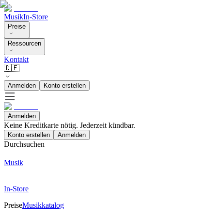
Musik
In-Store
Preise
Ressourcen
Kontakt
🇩🇪
Anmelden
Konto erstellen
Anmelden
Keine Kreditkarte nötig. Jederzeit kündbar.
Konto erstellen
Anmelden
Durchsuchen
Musik
In-Store
Preise
Musikkatalog