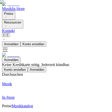
Musik
In-Store
Preise
Ressourcen
Kontakt
🇩🇪
Anmelden
Konto erstellen
Anmelden
Keine Kreditkarte nötig. Jederzeit kündbar.
Konto erstellen
Anmelden
Durchsuchen
Musik
In-Store
Preise
Musikkatalog