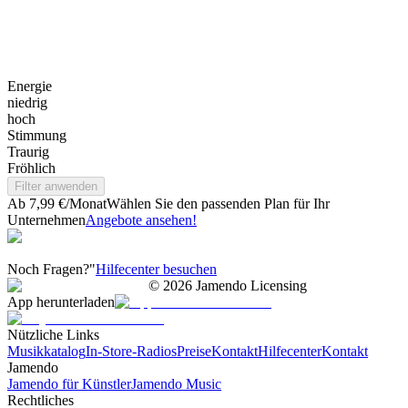
Energie
niedrig
hoch
Stimmung
Traurig
Fröhlich
Filter anwenden
Ab 7,99 €/Monat
Wählen Sie den passenden Plan für Ihr
Unternehmen
Angebote ansehen!
Noch Fragen?"
Hilfecenter besuchen
©
2026
Jamendo Licensing
App herunterladen
Nützliche Links
Musikkatalog
In-Store-Radios
Preise
Kontakt
Hilfecenter
Kontakt
Jamendo
Jamendo für Künstler
Jamendo Music
Rechtliches