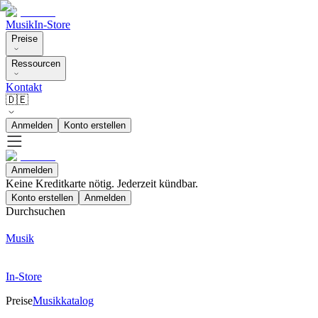
Musik
In-Store
Preise
Ressourcen
Kontakt
🇩🇪
Anmelden
Konto erstellen
Anmelden
Keine Kreditkarte nötig. Jederzeit kündbar.
Konto erstellen
Anmelden
Durchsuchen
Musik
In-Store
Preise
Musikkatalog