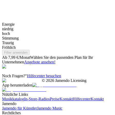
Energie
niedrig
hoch
Stimmung
Traurig
Fröhlich
Filter anwenden
Ab 7,99 €/Monat
Wählen Sie den passenden Plan für Ihr
Unternehmen
Angebote ansehen!
Noch Fragen?"
Hilfecenter besuchen
©
2026
Jamendo Licensing
App herunterladen
Nützliche Links
Musikkatalog
In-Store-Radios
Preise
Kontakt
Hilfecenter
Kontakt
Jamendo
Jamendo für Künstler
Jamendo Music
Rechtliches