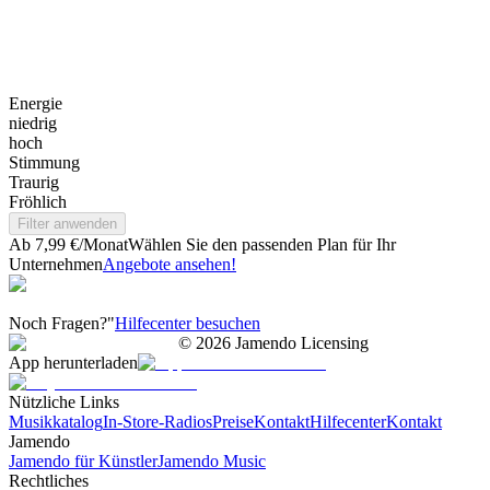
Energie
niedrig
hoch
Stimmung
Traurig
Fröhlich
Filter anwenden
Ab 7,99 €/Monat
Wählen Sie den passenden Plan für Ihr
Unternehmen
Angebote ansehen!
Noch Fragen?"
Hilfecenter besuchen
©
2026
Jamendo Licensing
App herunterladen
Nützliche Links
Musikkatalog
In-Store-Radios
Preise
Kontakt
Hilfecenter
Kontakt
Jamendo
Jamendo für Künstler
Jamendo Music
Rechtliches