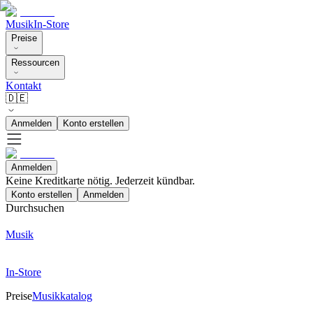
Musik
In-Store
Preise
Ressourcen
Kontakt
🇩🇪
Anmelden
Konto erstellen
Anmelden
Keine Kreditkarte nötig. Jederzeit kündbar.
Konto erstellen
Anmelden
Durchsuchen
Musik
In-Store
Preise
Musikkatalog