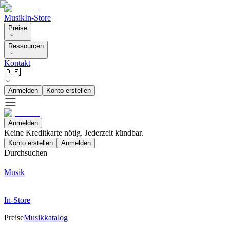
Musik
In-Store
Preise
Ressourcen
Kontakt
🇩🇪
Anmelden
Konto erstellen
Anmelden
Keine Kreditkarte nötig. Jederzeit kündbar.
Konto erstellen
Anmelden
Durchsuchen
Musik
In-Store
Preise
Musikkatalog