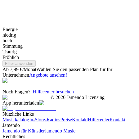
Energie
niedrig
hoch
Stimmung
Traurig
Fröhlich
Filter anwenden
Ab 7,99 €/Monat
Wählen Sie den passenden Plan für Ihr
Unternehmen
Angebote ansehen!
Noch Fragen?"
Hilfecenter besuchen
©
2026
Jamendo Licensing
App herunterladen
Nützliche Links
Musikkatalog
In-Store-Radios
Preise
Kontakt
Hilfecenter
Kontakt
Jamendo
Jamendo für Künstler
Jamendo Music
Rechtliches