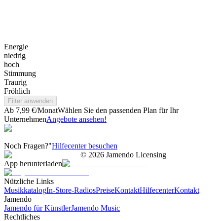
Energie
niedrig
hoch
Stimmung
Traurig
Fröhlich
Filter anwenden
Ab 7,99 €/Monat
Wählen Sie den passenden Plan für Ihr
Unternehmen
Angebote ansehen!
Noch Fragen?"
Hilfecenter besuchen
©
2026
Jamendo Licensing
App herunterladen
Nützliche Links
Musikkatalog
In-Store-Radios
Preise
Kontakt
Hilfecenter
Kontakt
Jamendo
Jamendo für Künstler
Jamendo Music
Rechtliches