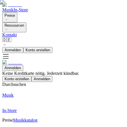
Musik
In-Store
Preise
Ressourcen
Kontakt
🇩🇪
Anmelden
Konto erstellen
Anmelden
Keine Kreditkarte nötig. Jederzeit kündbar.
Konto erstellen
Anmelden
Durchsuchen
Musik
In-Store
Preise
Musikkatalog