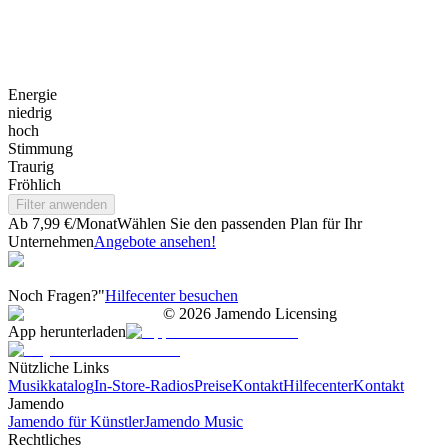
Energie
niedrig
hoch
Stimmung
Traurig
Fröhlich
Filter anwenden
Ab 7,99 €/Monat
Wählen Sie den passenden Plan für Ihr
Unternehmen
Angebote ansehen!
Noch Fragen?"
Hilfecenter besuchen
©
2026
Jamendo Licensing
App herunterladen
Nützliche Links
Musikkatalog
In-Store-Radios
Preise
Kontakt
Hilfecenter
Kontakt
Jamendo
Jamendo für Künstler
Jamendo Music
Rechtliches