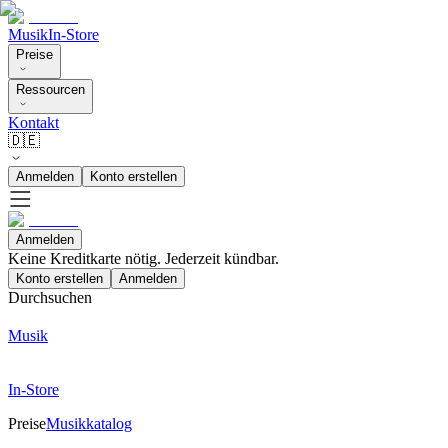
Musik
In-Store
Preise
Ressourcen
Kontakt
🇩🇪
Anmelden
Konto erstellen
Anmelden
Keine Kreditkarte nötig. Jederzeit kündbar.
Konto erstellen
Anmelden
Durchsuchen
Musik
In-Store
Preise
Musikkatalog