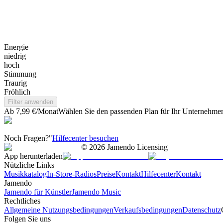
Energie
niedrig
hoch
Stimmung
Traurig
Fröhlich
Filter anwenden
Ab 7,99 €/Monat
Wählen Sie den passenden Plan für Ihr Unternehme
Noch Fragen?"
Hilfecenter besuchen
©
2026
Jamendo Licensing
App herunterladen
Nützliche Links
Musikkatalog
In-Store-Radios
Preise
Kontakt
Hilfecenter
Kontakt
Jamendo
Jamendo für Künstler
Jamendo Music
Rechtliches
Allgemeine Nutzungsbedingungen
Verkaufsbedingungen
Datenschutz
Folgen Sie uns