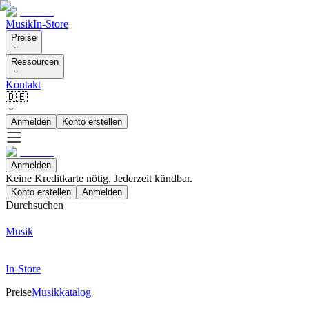
Musik
In-Store
Preise
Ressourcen
Kontakt
🇩🇪
Anmelden
Konto erstellen
Anmelden
Keine Kreditkarte nötig. Jederzeit kündbar.
Konto erstellen
Anmelden
Durchsuchen
Musik
In-Store
Preise
Musikkatalog