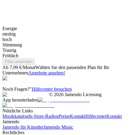
Energie
niedrig
hoch
Stimmung
Traurig
Fröhlich
Filter anwenden
Ab 7,99 €/Monat
Wählen Sie den passenden Plan für Ihr
Unternehmen
Angebote ansehen!
Noch Fragen?"
Hilfecenter besuchen
©
2026
Jamendo Licensing
App herunterladen
Nützliche Links
Musikkatalog
In-Store-Radios
Preise
Kontakt
Hilfecenter
Kontakt
Jamendo
Jamendo für Künstler
Jamendo Music
Rechtliches