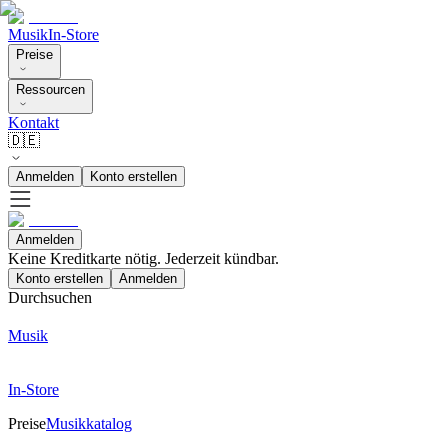
Musik
In-Store
Preise
Ressourcen
Kontakt
🇩🇪
Anmelden
Konto erstellen
Anmelden
Keine Kreditkarte nötig. Jederzeit kündbar.
Konto erstellen
Anmelden
Durchsuchen
Musik
In-Store
Preise
Musikkatalog