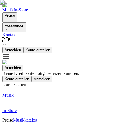
Musik
In-Store
Preise
Ressourcen
Kontakt
🇩🇪
Anmelden
Konto erstellen
Anmelden
Keine Kreditkarte nötig. Jederzeit kündbar.
Konto erstellen
Anmelden
Durchsuchen
Musik
In-Store
Preise
Musikkatalog