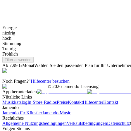
Energie
niedrig
hoch
Stimmung
Traurig
Fröhlich
Filter anwenden
Ab 7,99 €/Monat
Wählen Sie den passenden Plan für Ihr Unternehme
Noch Fragen?"
Hilfecenter besuchen
©
2026
Jamendo Licensing
App herunterladen
Nützliche Links
Musikkatalog
In-Store-Radios
Preise
Kontakt
Hilfecenter
Kontakt
Jamendo
Jamendo für Künstler
Jamendo Music
Rechtliches
Allgemeine Nutzungsbedingungen
Verkaufsbedingungen
Datenschutz
Folgen Sie uns