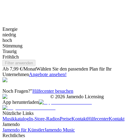
Energie
niedrig
hoch
Stimmung
Traurig
Fröhlich
Filter anwenden
Ab 7,99 €/Monat
Wählen Sie den passenden Plan für Ihr
Unternehmen
Angebote ansehen!
Noch Fragen?"
Hilfecenter besuchen
©
2026
Jamendo Licensing
App herunterladen
Nützliche Links
Musikkatalog
In-Store-Radios
Preise
Kontakt
Hilfecenter
Kontakt
Jamendo
Jamendo für Künstler
Jamendo Music
Rechtliches