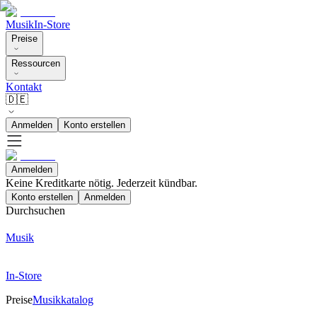
Musik
In-Store
Preise
Ressourcen
Kontakt
🇩🇪
Anmelden
Konto erstellen
Anmelden
Keine Kreditkarte nötig. Jederzeit kündbar.
Konto erstellen
Anmelden
Durchsuchen
Musik
In-Store
Preise
Musikkatalog