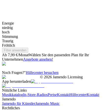
Energie
niedrig
hoch
Stimmung
Traurig
Fröhlich
Filter anwenden
Ab 7,99 €/Monat
Wählen Sie den passenden Plan für Ihr
Unternehmen
Angebote ansehen!
Noch Fragen?"
Hilfecenter besuchen
©
2026
Jamendo Licensing
App herunterladen
Nützliche Links
Musikkatalog
In-Store-Radios
Preise
Kontakt
Hilfecenter
Kontakt
Jamendo
Jamendo für Künstler
Jamendo Music
Rechtliches