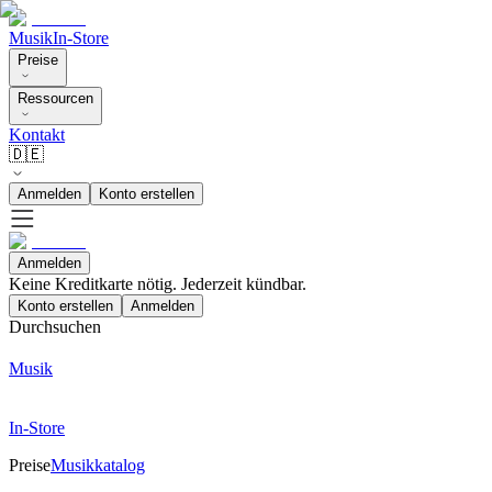
Musik
In-Store
Preise
Ressourcen
Kontakt
🇩🇪
Anmelden
Konto erstellen
Anmelden
Keine Kreditkarte nötig. Jederzeit kündbar.
Konto erstellen
Anmelden
Durchsuchen
Musik
In-Store
Preise
Musikkatalog