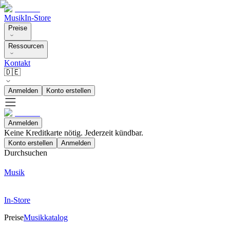
Musik
In-Store
Preise
Ressourcen
Kontakt
🇩🇪
Anmelden
Konto erstellen
Anmelden
Keine Kreditkarte nötig. Jederzeit kündbar.
Konto erstellen
Anmelden
Durchsuchen
Musik
In-Store
Preise
Musikkatalog