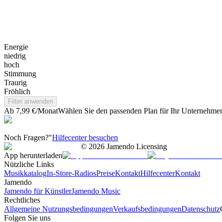
Energie
niedrig
hoch
Stimmung
Traurig
Fröhlich
Filter anwenden
Ab 7,99 €/Monat
Wählen Sie den passenden Plan für Ihr Unternehme
Noch Fragen?"
Hilfecenter besuchen
©
2026
Jamendo Licensing
App herunterladen
Nützliche Links
Musikkatalog
In-Store-Radios
Preise
Kontakt
Hilfecenter
Kontakt
Jamendo
Jamendo für Künstler
Jamendo Music
Rechtliches
Allgemeine Nutzungsbedingungen
Verkaufsbedingungen
Datenschutz
Folgen Sie uns