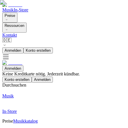
Musik
In-Store
Preise
Ressourcen
Kontakt
🇩🇪
Anmelden
Konto erstellen
Anmelden
Keine Kreditkarte nötig. Jederzeit kündbar.
Konto erstellen
Anmelden
Durchsuchen
Musik
In-Store
Preise
Musikkatalog