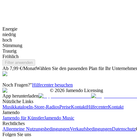
Energie
niedrig
hoch
Stimmung
Traurig
Fröhlich
Filter anwenden
Ab 7,99 €/Monat
Wählen Sie den passenden Plan für Ihr Unternehme
Noch Fragen?"
Hilfecenter besuchen
©
2026
Jamendo Licensing
App herunterladen
Nützliche Links
Musikkatalog
In-Store-Radios
Preise
Kontakt
Hilfecenter
Kontakt
Jamendo
Jamendo für Künstler
Jamendo Music
Rechtliches
Allgemeine Nutzungsbedingungen
Verkaufsbedingungen
Datenschutz
Folgen Sie uns