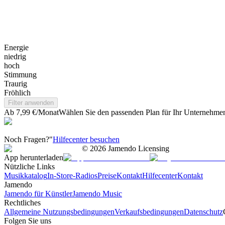
Energie
niedrig
hoch
Stimmung
Traurig
Fröhlich
Filter anwenden
Ab 7,99 €/Monat
Wählen Sie den passenden Plan für Ihr Unternehme
Noch Fragen?"
Hilfecenter besuchen
©
2026
Jamendo Licensing
App herunterladen
Nützliche Links
Musikkatalog
In-Store-Radios
Preise
Kontakt
Hilfecenter
Kontakt
Jamendo
Jamendo für Künstler
Jamendo Music
Rechtliches
Allgemeine Nutzungsbedingungen
Verkaufsbedingungen
Datenschutz
Folgen Sie uns