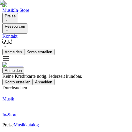
Musik
In-Store
Preise
Ressourcen
Kontakt
🇩🇪
Anmelden
Konto erstellen
Anmelden
Keine Kreditkarte nötig. Jederzeit kündbar.
Konto erstellen
Anmelden
Durchsuchen
Musik
In-Store
Preise
Musikkatalog