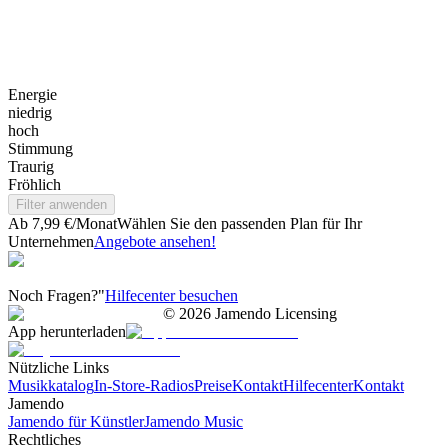
Energie
niedrig
hoch
Stimmung
Traurig
Fröhlich
Filter anwenden
Ab 7,99 €/Monat
Wählen Sie den passenden Plan für Ihr
Unternehmen
Angebote ansehen!
Noch Fragen?"
Hilfecenter besuchen
©
2026
Jamendo Licensing
App herunterladen
Nützliche Links
Musikkatalog
In-Store-Radios
Preise
Kontakt
Hilfecenter
Kontakt
Jamendo
Jamendo für Künstler
Jamendo Music
Rechtliches