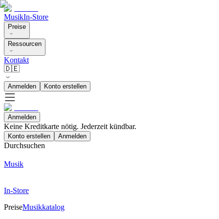
Musik
In-Store
Preise
Ressourcen
Kontakt
🇩🇪
Anmelden
Konto erstellen
Anmelden
Keine Kreditkarte nötig. Jederzeit kündbar.
Konto erstellen
Anmelden
Durchsuchen
Musik
In-Store
Preise
Musikkatalog