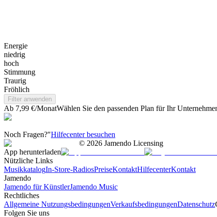
Energie
niedrig
hoch
Stimmung
Traurig
Fröhlich
Filter anwenden
Ab 7,99 €/Monat
Wählen Sie den passenden Plan für Ihr Unternehme
Noch Fragen?"
Hilfecenter besuchen
©
2026
Jamendo Licensing
App herunterladen
Nützliche Links
Musikkatalog
In-Store-Radios
Preise
Kontakt
Hilfecenter
Kontakt
Jamendo
Jamendo für Künstler
Jamendo Music
Rechtliches
Allgemeine Nutzungsbedingungen
Verkaufsbedingungen
Datenschutz
Folgen Sie uns