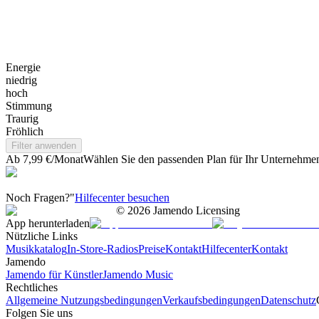
Energie
niedrig
hoch
Stimmung
Traurig
Fröhlich
Filter anwenden
Ab 7,99 €/Monat
Wählen Sie den passenden Plan für Ihr Unternehme
Noch Fragen?"
Hilfecenter besuchen
©
2026
Jamendo Licensing
App herunterladen
Nützliche Links
Musikkatalog
In-Store-Radios
Preise
Kontakt
Hilfecenter
Kontakt
Jamendo
Jamendo für Künstler
Jamendo Music
Rechtliches
Allgemeine Nutzungsbedingungen
Verkaufsbedingungen
Datenschutz
Folgen Sie uns