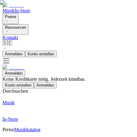
Musik
In-Store
Preise
Ressourcen
Kontakt
🇩🇪
Anmelden
Konto erstellen
Anmelden
Keine Kreditkarte nötig. Jederzeit kündbar.
Konto erstellen
Anmelden
Durchsuchen
Musik
In-Store
Preise
Musikkatalog