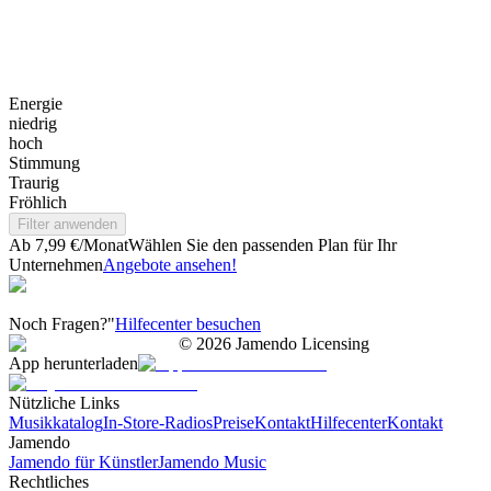
Energie
niedrig
hoch
Stimmung
Traurig
Fröhlich
Filter anwenden
Ab 7,99 €/Monat
Wählen Sie den passenden Plan für Ihr
Unternehmen
Angebote ansehen!
Noch Fragen?"
Hilfecenter besuchen
©
2026
Jamendo Licensing
App herunterladen
Nützliche Links
Musikkatalog
In-Store-Radios
Preise
Kontakt
Hilfecenter
Kontakt
Jamendo
Jamendo für Künstler
Jamendo Music
Rechtliches