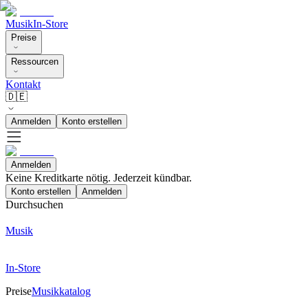
Musik
In-Store
Preise
Ressourcen
Kontakt
🇩🇪
Anmelden
Konto erstellen
Anmelden
Keine Kreditkarte nötig. Jederzeit kündbar.
Konto erstellen
Anmelden
Durchsuchen
Musik
In-Store
Preise
Musikkatalog