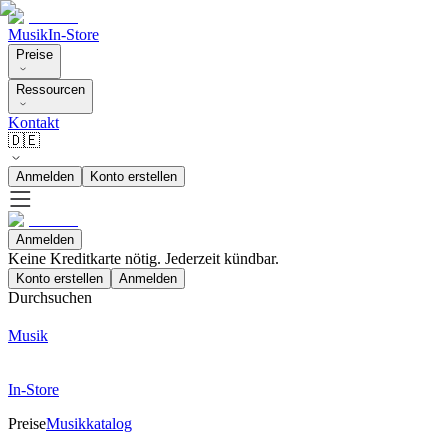
Musik
In-Store
Preise
Ressourcen
Kontakt
🇩🇪
Anmelden
Konto erstellen
Anmelden
Keine Kreditkarte nötig. Jederzeit kündbar.
Konto erstellen
Anmelden
Durchsuchen
Musik
In-Store
Preise
Musikkatalog