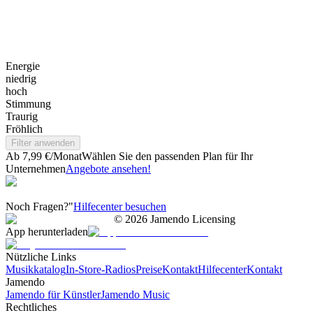
Energie
niedrig
hoch
Stimmung
Traurig
Fröhlich
Filter anwenden
Ab 7,99 €/Monat
Wählen Sie den passenden Plan für Ihr
Unternehmen
Angebote ansehen!
Noch Fragen?"
Hilfecenter besuchen
©
2026
Jamendo Licensing
App herunterladen
Nützliche Links
Musikkatalog
In-Store-Radios
Preise
Kontakt
Hilfecenter
Kontakt
Jamendo
Jamendo für Künstler
Jamendo Music
Rechtliches