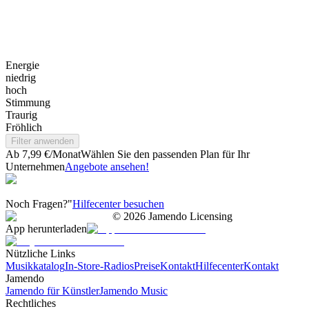
Energie
niedrig
hoch
Stimmung
Traurig
Fröhlich
Filter anwenden
Ab 7,99 €/Monat
Wählen Sie den passenden Plan für Ihr
Unternehmen
Angebote ansehen!
Noch Fragen?"
Hilfecenter besuchen
©
2026
Jamendo Licensing
App herunterladen
Nützliche Links
Musikkatalog
In-Store-Radios
Preise
Kontakt
Hilfecenter
Kontakt
Jamendo
Jamendo für Künstler
Jamendo Music
Rechtliches