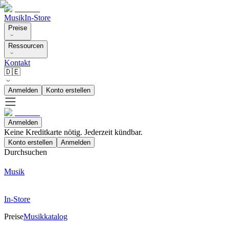
Musik
In-Store
Preise
Ressourcen
Kontakt
🇩🇪
Anmelden
Konto erstellen
Anmelden
Keine Kreditkarte nötig. Jederzeit kündbar.
Konto erstellen
Anmelden
Durchsuchen
Musik
In-Store
Preise
Musikkatalog