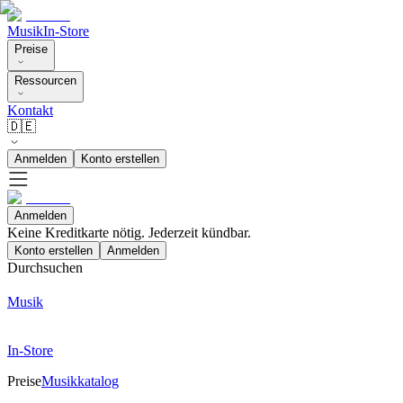
Musik
In-Store
Preise
Ressourcen
Kontakt
🇩🇪
Anmelden
Konto erstellen
Anmelden
Keine Kreditkarte nötig. Jederzeit kündbar.
Konto erstellen
Anmelden
Durchsuchen
Musik
In-Store
Preise
Musikkatalog