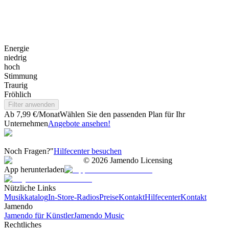
Energie
niedrig
hoch
Stimmung
Traurig
Fröhlich
Filter anwenden
Ab 7,99 €/Monat
Wählen Sie den passenden Plan für Ihr
Unternehmen
Angebote ansehen!
Noch Fragen?"
Hilfecenter besuchen
©
2026
Jamendo Licensing
App herunterladen
Nützliche Links
Musikkatalog
In-Store-Radios
Preise
Kontakt
Hilfecenter
Kontakt
Jamendo
Jamendo für Künstler
Jamendo Music
Rechtliches