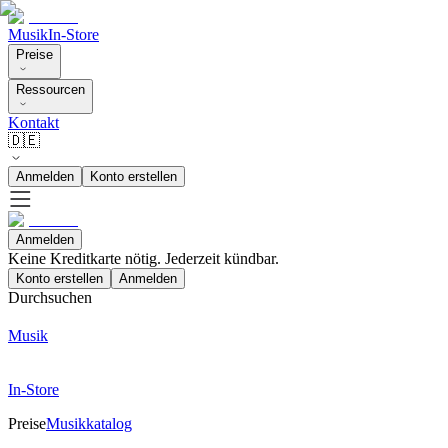
Musik
In-Store
Preise
Ressourcen
Kontakt
🇩🇪
Anmelden
Konto erstellen
Anmelden
Keine Kreditkarte nötig. Jederzeit kündbar.
Konto erstellen
Anmelden
Durchsuchen
Musik
In-Store
Preise
Musikkatalog