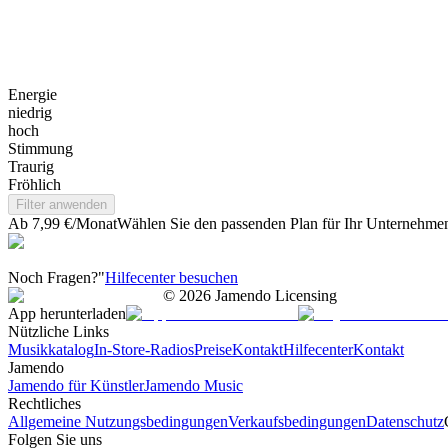
Energie
niedrig
hoch
Stimmung
Traurig
Fröhlich
Filter anwenden
Ab 7,99 €/Monat
Wählen Sie den passenden Plan für Ihr Unternehme
Noch Fragen?"
Hilfecenter besuchen
©
2026
Jamendo Licensing
App herunterladen
Nützliche Links
Musikkatalog
In-Store-Radios
Preise
Kontakt
Hilfecenter
Kontakt
Jamendo
Jamendo für Künstler
Jamendo Music
Rechtliches
Allgemeine Nutzungsbedingungen
Verkaufsbedingungen
Datenschutz
Folgen Sie uns