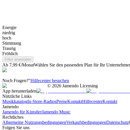
Energie
niedrig
hoch
Stimmung
Traurig
Fröhlich
Filter anwenden
Ab 7,99 €/Monat
Wählen Sie den passenden Plan für Ihr Unternehme
Noch Fragen?"
Hilfecenter besuchen
©
2026
Jamendo Licensing
App herunterladen
Nützliche Links
Musikkatalog
In-Store-Radios
Preise
Kontakt
Hilfecenter
Kontakt
Jamendo
Jamendo für Künstler
Jamendo Music
Rechtliches
Allgemeine Nutzungsbedingungen
Verkaufsbedingungen
Datenschutz
Folgen Sie uns