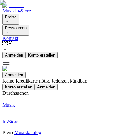
Musik
In-Store
Preise
Ressourcen
Kontakt
🇩🇪
Anmelden
Konto erstellen
Anmelden
Keine Kreditkarte nötig. Jederzeit kündbar.
Konto erstellen
Anmelden
Durchsuchen
Musik
In-Store
Preise
Musikkatalog