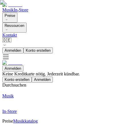
Musik
In-Store
Preise
Ressourcen
Kontakt
🇩🇪
Anmelden
Konto erstellen
Anmelden
Keine Kreditkarte nötig. Jederzeit kündbar.
Konto erstellen
Anmelden
Durchsuchen
Musik
In-Store
Preise
Musikkatalog