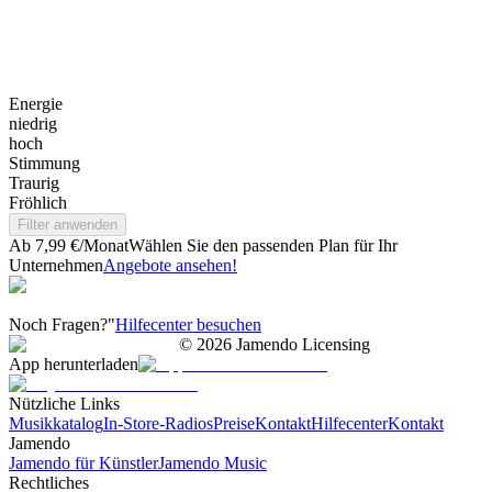
Energie
niedrig
hoch
Stimmung
Traurig
Fröhlich
Filter anwenden
Ab 7,99 €/Monat
Wählen Sie den passenden Plan für Ihr
Unternehmen
Angebote ansehen!
Noch Fragen?"
Hilfecenter besuchen
©
2026
Jamendo Licensing
App herunterladen
Nützliche Links
Musikkatalog
In-Store-Radios
Preise
Kontakt
Hilfecenter
Kontakt
Jamendo
Jamendo für Künstler
Jamendo Music
Rechtliches