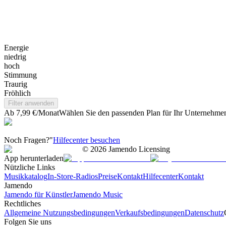
Energie
niedrig
hoch
Stimmung
Traurig
Fröhlich
Filter anwenden
Ab 7,99 €/Monat
Wählen Sie den passenden Plan für Ihr Unternehme
Noch Fragen?"
Hilfecenter besuchen
©
2026
Jamendo Licensing
App herunterladen
Nützliche Links
Musikkatalog
In-Store-Radios
Preise
Kontakt
Hilfecenter
Kontakt
Jamendo
Jamendo für Künstler
Jamendo Music
Rechtliches
Allgemeine Nutzungsbedingungen
Verkaufsbedingungen
Datenschutz
Folgen Sie uns