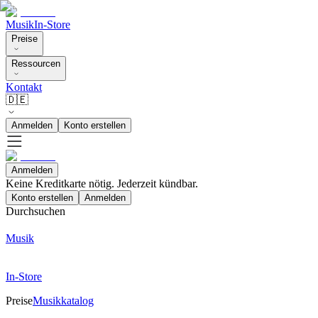
Musik
In-Store
Preise
Ressourcen
Kontakt
🇩🇪
Anmelden
Konto erstellen
Anmelden
Keine Kreditkarte nötig. Jederzeit kündbar.
Konto erstellen
Anmelden
Durchsuchen
Musik
In-Store
Preise
Musikkatalog