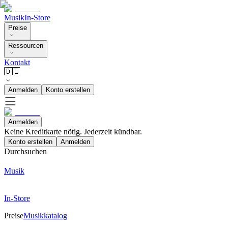
Musik
In-Store
Preise
Ressourcen
Kontakt
🇩🇪
Anmelden
Konto erstellen
Anmelden
Keine Kreditkarte nötig. Jederzeit kündbar.
Konto erstellen
Anmelden
Durchsuchen
Musik
In-Store
Preise
Musikkatalog