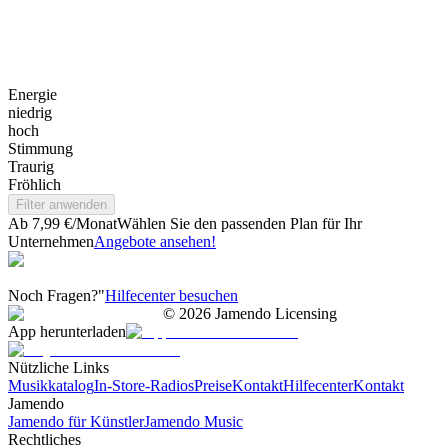
Energie
niedrig
hoch
Stimmung
Traurig
Fröhlich
Filter anwenden
Ab 7,99 €/Monat
Wählen Sie den passenden Plan für Ihr
Unternehmen
Angebote ansehen!
Noch Fragen?"
Hilfecenter besuchen
©
2026
Jamendo Licensing
App herunterladen
Nützliche Links
Musikkatalog
In-Store-Radios
Preise
Kontakt
Hilfecenter
Kontakt
Jamendo
Jamendo für Künstler
Jamendo Music
Rechtliches