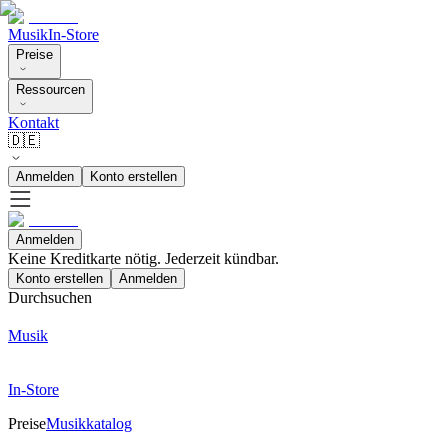
Musik
In-Store
Preise
Ressourcen
Kontakt
🇩🇪
Anmelden
Konto erstellen
Anmelden
Keine Kreditkarte nötig. Jederzeit kündbar.
Konto erstellen
Anmelden
Durchsuchen
Musik
In-Store
Preise
Musikkatalog