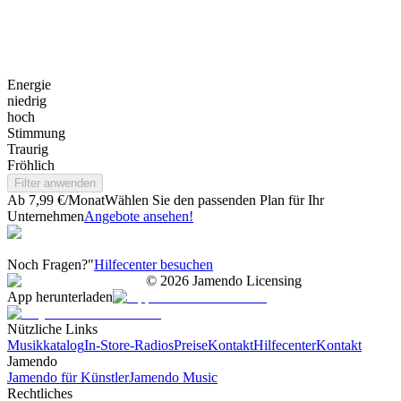
Energie
niedrig
hoch
Stimmung
Traurig
Fröhlich
Filter anwenden
Ab 7,99 €/Monat
Wählen Sie den passenden Plan für Ihr
Unternehmen
Angebote ansehen!
Noch Fragen?"
Hilfecenter besuchen
©
2026
Jamendo Licensing
App herunterladen
Nützliche Links
Musikkatalog
In-Store-Radios
Preise
Kontakt
Hilfecenter
Kontakt
Jamendo
Jamendo für Künstler
Jamendo Music
Rechtliches