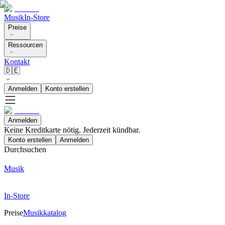
Musik
In-Store
Preise
Ressourcen
Kontakt
🇩🇪
Anmelden
Konto erstellen
Anmelden
Keine Kreditkarte nötig. Jederzeit kündbar.
Konto erstellen
Anmelden
Durchsuchen
Musik
In-Store
Preise
Musikkatalog