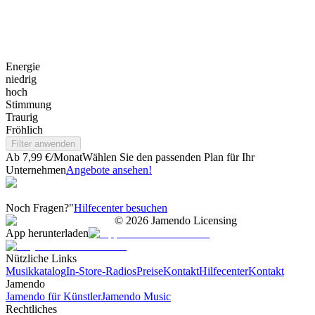
Energie
niedrig
hoch
Stimmung
Traurig
Fröhlich
Filter anwenden
Ab 7,99 €/Monat
Wählen Sie den passenden Plan für Ihr
Unternehmen
Angebote ansehen!
Noch Fragen?"
Hilfecenter besuchen
©
2026
Jamendo Licensing
App herunterladen
Nützliche Links
Musikkatalog
In-Store-Radios
Preise
Kontakt
Hilfecenter
Kontakt
Jamendo
Jamendo für Künstler
Jamendo Music
Rechtliches