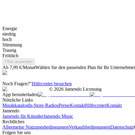
Energie
niedrig
hoch
Stimmung
Traurig
Fröhlich
Filter anwenden
Ab 7,99 €/Monat
Wählen Sie den passenden Plan für Ihr Unternehme
Noch Fragen?"
Hilfecenter besuchen
©
2026
Jamendo Licensing
App herunterladen
Nützliche Links
Musikkatalog
In-Store-Radios
Preise
Kontakt
Hilfecenter
Kontakt
Jamendo
Jamendo für Künstler
Jamendo Music
Rechtliches
Allgemeine Nutzungsbedingungen
Verkaufsbedingungen
Datenschutz
Folgen Sie uns