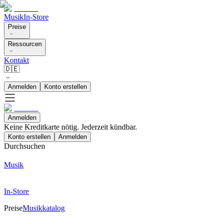
Musik
In-Store
Preise
Ressourcen
Kontakt
🇩🇪
Anmelden
Konto erstellen
Anmelden
Keine Kreditkarte nötig. Jederzeit kündbar.
Konto erstellen
Anmelden
Durchsuchen
Musik
In-Store
Preise
Musikkatalog