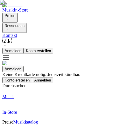
Musik
In-Store
Preise
Ressourcen
Kontakt
🇩🇪
Anmelden
Konto erstellen
Anmelden
Keine Kreditkarte nötig. Jederzeit kündbar.
Konto erstellen
Anmelden
Durchsuchen
Musik
In-Store
Preise
Musikkatalog