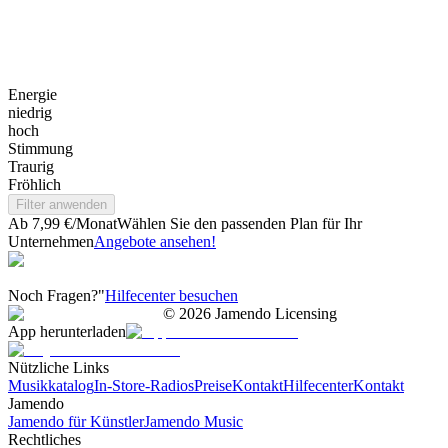
Energie
niedrig
hoch
Stimmung
Traurig
Fröhlich
Filter anwenden
Ab 7,99 €/Monat
Wählen Sie den passenden Plan für Ihr
Unternehmen
Angebote ansehen!
Noch Fragen?"
Hilfecenter besuchen
©
2026
Jamendo Licensing
App herunterladen
Nützliche Links
Musikkatalog
In-Store-Radios
Preise
Kontakt
Hilfecenter
Kontakt
Jamendo
Jamendo für Künstler
Jamendo Music
Rechtliches