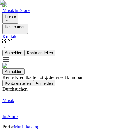
Musik
In-Store
Preise
Ressourcen
Kontakt
🇩🇪
Anmelden
Konto erstellen
Anmelden
Keine Kreditkarte nötig. Jederzeit kündbar.
Konto erstellen
Anmelden
Durchsuchen
Musik
In-Store
Preise
Musikkatalog