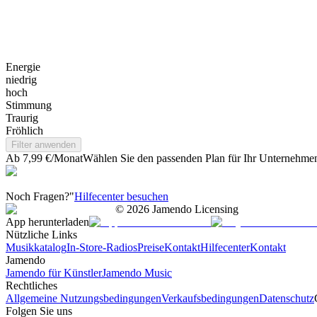
Energie
niedrig
hoch
Stimmung
Traurig
Fröhlich
Filter anwenden
Ab 7,99 €/Monat
Wählen Sie den passenden Plan für Ihr Unternehme
Noch Fragen?"
Hilfecenter besuchen
©
2026
Jamendo Licensing
App herunterladen
Nützliche Links
Musikkatalog
In-Store-Radios
Preise
Kontakt
Hilfecenter
Kontakt
Jamendo
Jamendo für Künstler
Jamendo Music
Rechtliches
Allgemeine Nutzungsbedingungen
Verkaufsbedingungen
Datenschutz
Folgen Sie uns