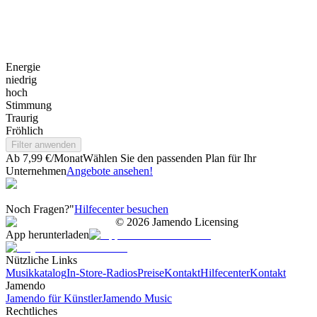
Energie
niedrig
hoch
Stimmung
Traurig
Fröhlich
Filter anwenden
Ab 7,99 €/Monat
Wählen Sie den passenden Plan für Ihr
Unternehmen
Angebote ansehen!
Noch Fragen?"
Hilfecenter besuchen
©
2026
Jamendo Licensing
App herunterladen
Nützliche Links
Musikkatalog
In-Store-Radios
Preise
Kontakt
Hilfecenter
Kontakt
Jamendo
Jamendo für Künstler
Jamendo Music
Rechtliches