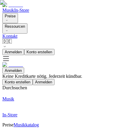
Musik
In-Store
Preise
Ressourcen
Kontakt
🇩🇪
Anmelden
Konto erstellen
Anmelden
Keine Kreditkarte nötig. Jederzeit kündbar.
Konto erstellen
Anmelden
Durchsuchen
Musik
In-Store
Preise
Musikkatalog