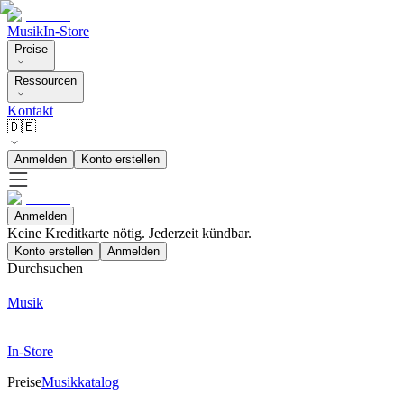
Musik
In-Store
Preise
Ressourcen
Kontakt
🇩🇪
Anmelden
Konto erstellen
Anmelden
Keine Kreditkarte nötig. Jederzeit kündbar.
Konto erstellen
Anmelden
Durchsuchen
Musik
In-Store
Preise
Musikkatalog