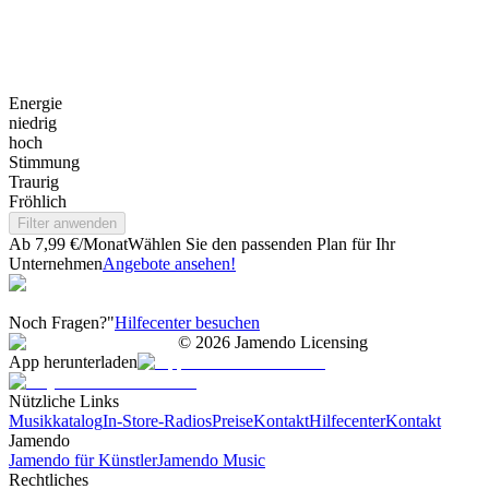
Energie
niedrig
hoch
Stimmung
Traurig
Fröhlich
Filter anwenden
Ab 7,99 €/Monat
Wählen Sie den passenden Plan für Ihr
Unternehmen
Angebote ansehen!
Noch Fragen?"
Hilfecenter besuchen
©
2026
Jamendo Licensing
App herunterladen
Nützliche Links
Musikkatalog
In-Store-Radios
Preise
Kontakt
Hilfecenter
Kontakt
Jamendo
Jamendo für Künstler
Jamendo Music
Rechtliches