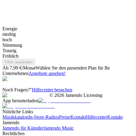
Energie
niedrig
hoch
Stimmung
Traurig
Fröhlich
Filter anwenden
Ab 7,99 €/Monat
Wählen Sie den passenden Plan für Ihr
Unternehmen
Angebote ansehen!
Noch Fragen?"
Hilfecenter besuchen
©
2026
Jamendo Licensing
App herunterladen
Nützliche Links
Musikkatalog
In-Store-Radios
Preise
Kontakt
Hilfecenter
Kontakt
Jamendo
Jamendo für Künstler
Jamendo Music
Rechtliches