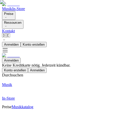
Musik
In-Store
Preise
Ressourcen
Kontakt
🇩🇪
Anmelden
Konto erstellen
Anmelden
Keine Kreditkarte nötig. Jederzeit kündbar.
Konto erstellen
Anmelden
Durchsuchen
Musik
In-Store
Preise
Musikkatalog