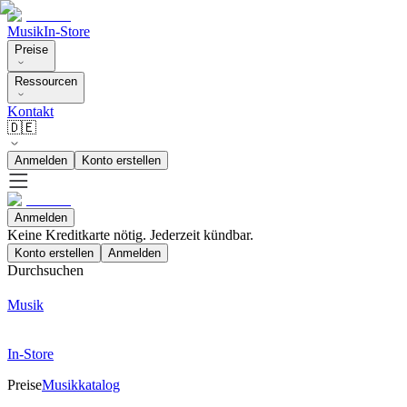
Musik
In-Store
Preise
Ressourcen
Kontakt
🇩🇪
Anmelden
Konto erstellen
Anmelden
Keine Kreditkarte nötig. Jederzeit kündbar.
Konto erstellen
Anmelden
Durchsuchen
Musik
In-Store
Preise
Musikkatalog