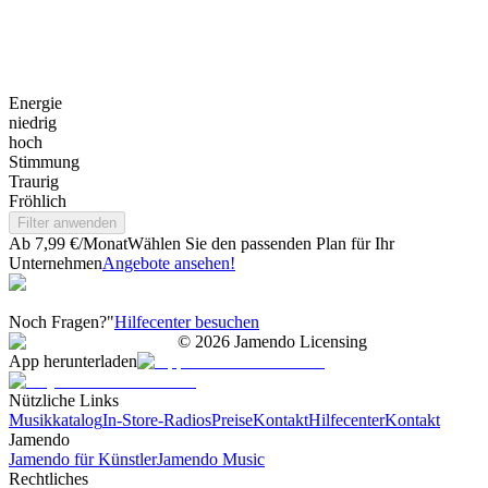
Energie
niedrig
hoch
Stimmung
Traurig
Fröhlich
Filter anwenden
Ab 7,99 €/Monat
Wählen Sie den passenden Plan für Ihr
Unternehmen
Angebote ansehen!
Noch Fragen?"
Hilfecenter besuchen
©
2026
Jamendo Licensing
App herunterladen
Nützliche Links
Musikkatalog
In-Store-Radios
Preise
Kontakt
Hilfecenter
Kontakt
Jamendo
Jamendo für Künstler
Jamendo Music
Rechtliches