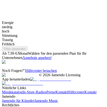
Energie
niedrig
hoch
Stimmung
Traurig
Fröhlich
Filter anwenden
Ab 7,99 €/Monat
Wählen Sie den passenden Plan für Ihr
Unternehmen
Angebote ansehen!
Noch Fragen?"
Hilfecenter besuchen
©
2026
Jamendo Licensing
App herunterladen
Nützliche Links
Musikkatalog
In-Store-Radios
Preise
Kontakt
Hilfecenter
Kontakt
Jamendo
Jamendo für Künstler
Jamendo Music
Rechtliches