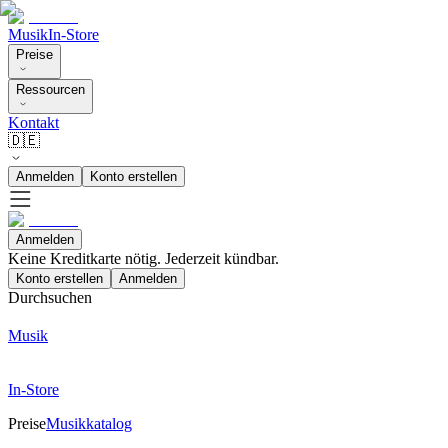
Musik
In-Store
Preise
Ressourcen
Kontakt
🇩🇪
Anmelden
Konto erstellen
Anmelden
Keine Kreditkarte nötig. Jederzeit kündbar.
Konto erstellen
Anmelden
Durchsuchen
Musik
In-Store
Preise
Musikkatalog