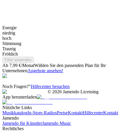
Energie
niedrig
hoch
Stimmung
Traurig
Fröhlich
Filter anwenden
Ab 7,99 €/Monat
Wählen Sie den passenden Plan für Ihr
Unternehmen
Angebote ansehen!
Noch Fragen?"
Hilfecenter besuchen
©
2026
Jamendo Licensing
App herunterladen
Nützliche Links
Musikkatalog
In-Store-Radios
Preise
Kontakt
Hilfecenter
Kontakt
Jamendo
Jamendo für Künstler
Jamendo Music
Rechtliches