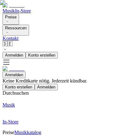
Musik
In-Store
Preise
Ressourcen
Kontakt
🇩🇪
Anmelden
Konto erstellen
Anmelden
Keine Kreditkarte nötig. Jederzeit kündbar.
Konto erstellen
Anmelden
Durchsuchen
Musik
In-Store
Preise
Musikkatalog