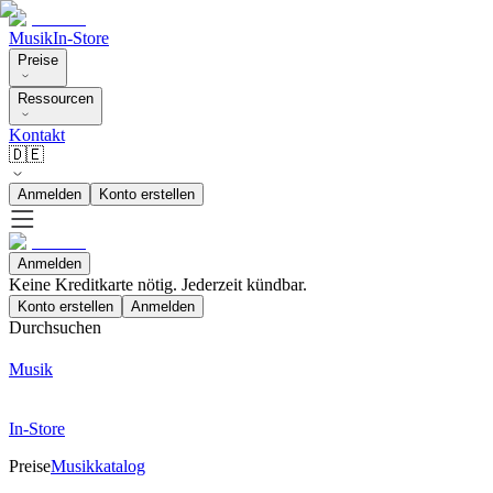
Musik
In-Store
Preise
Ressourcen
Kontakt
🇩🇪
Anmelden
Konto erstellen
Anmelden
Keine Kreditkarte nötig. Jederzeit kündbar.
Konto erstellen
Anmelden
Durchsuchen
Musik
In-Store
Preise
Musikkatalog