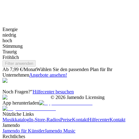
Energie
niedrig
hoch
Stimmung
Traurig
Fröhlich
Filter anwenden
Ab 7,99 €/Monat
Wählen Sie den passenden Plan für Ihr
Unternehmen
Angebote ansehen!
Noch Fragen?"
Hilfecenter besuchen
©
2026
Jamendo Licensing
App herunterladen
Nützliche Links
Musikkatalog
In-Store-Radios
Preise
Kontakt
Hilfecenter
Kontakt
Jamendo
Jamendo für Künstler
Jamendo Music
Rechtliches