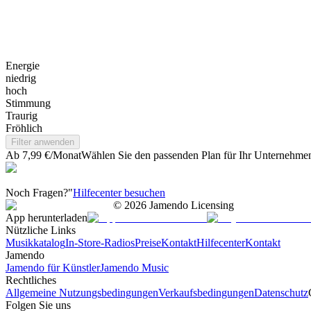
Energie
niedrig
hoch
Stimmung
Traurig
Fröhlich
Filter anwenden
Ab 7,99 €/Monat
Wählen Sie den passenden Plan für Ihr Unternehme
Noch Fragen?"
Hilfecenter besuchen
©
2026
Jamendo Licensing
App herunterladen
Nützliche Links
Musikkatalog
In-Store-Radios
Preise
Kontakt
Hilfecenter
Kontakt
Jamendo
Jamendo für Künstler
Jamendo Music
Rechtliches
Allgemeine Nutzungsbedingungen
Verkaufsbedingungen
Datenschutz
Folgen Sie uns