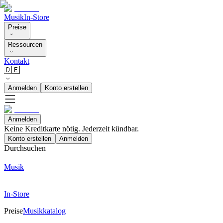
Musik
In-Store
Preise
Ressourcen
Kontakt
🇩🇪
Anmelden
Konto erstellen
Anmelden
Keine Kreditkarte nötig. Jederzeit kündbar.
Konto erstellen
Anmelden
Durchsuchen
Musik
In-Store
Preise
Musikkatalog