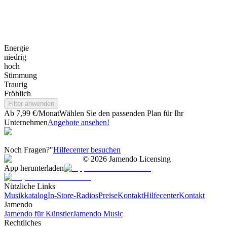
Energie
niedrig
hoch
Stimmung
Traurig
Fröhlich
Filter anwenden
Ab 7,99 €/Monat
Wählen Sie den passenden Plan für Ihr
Unternehmen
Angebote ansehen!
Noch Fragen?"
Hilfecenter besuchen
©
2026
Jamendo Licensing
App herunterladen
Nützliche Links
Musikkatalog
In-Store-Radios
Preise
Kontakt
Hilfecenter
Kontakt
Jamendo
Jamendo für Künstler
Jamendo Music
Rechtliches