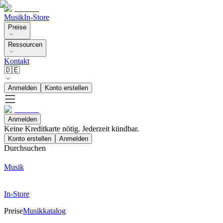
Musik
In-Store
Preise
Ressourcen
Kontakt
🇩🇪
Anmelden
Konto erstellen
Anmelden
Keine Kreditkarte nötig. Jederzeit kündbar.
Konto erstellen
Anmelden
Durchsuchen
Musik
In-Store
Preise
Musikkatalog